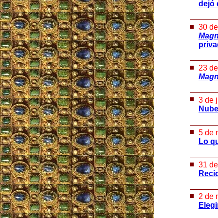
dejó 
30 de
Magn
priv
23 de
Magn
3 de 
Nube
5 de 
Lo qu
31 de
Recic
2 de 
Elegi