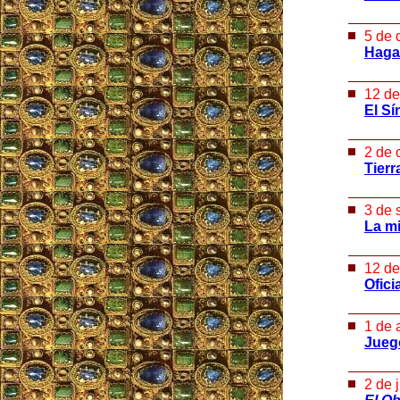
5 de 
Haga
12 de
El Sí
2 de 
Tierr
3 de 
La m
12 de
Ofici
1 de 
Juego
2 de 