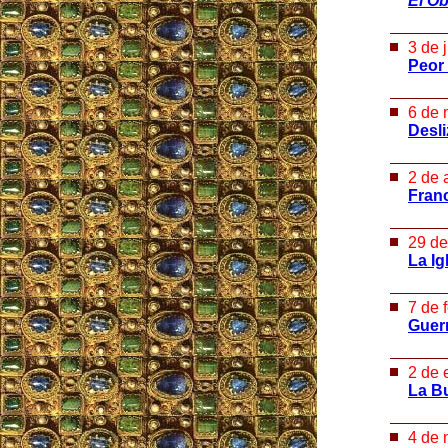
El O
3 de 
Peor 
6 de 
Desli
2 de 
Franc
29 de
La Ig
7 de 
Guer
2 de 
La Bu
4 de 