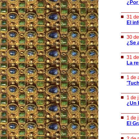
¿Por
31 de
El in
30 de
¿Se 
31 de
La re
1 de 
'Tuc
1 de 
¿Un P
1 de 
El Gr
2 de 