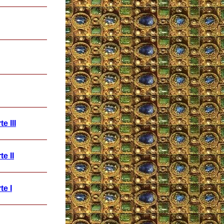
e III
e II
te I