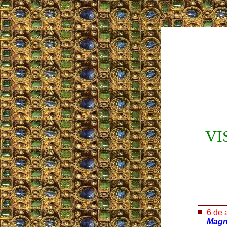
VI
6 de 
Magn