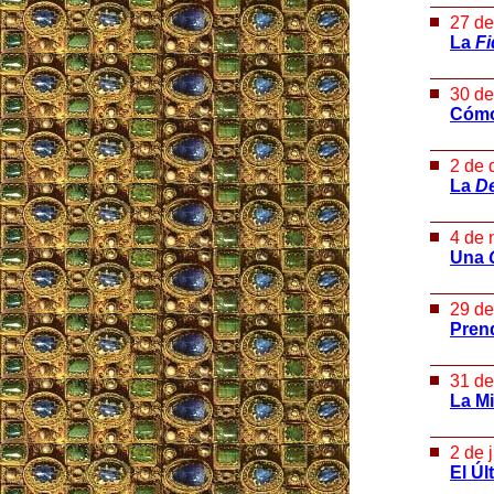
27 de
La
Fi
30 de
Cómo 
2 de 
La
De
4 de 
Una
29 de
Prend
31 de
La Mi
2 de 
El Úl