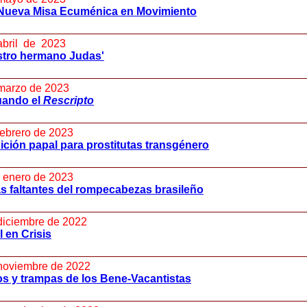
Nueva Misa Ecuménica en Movimiento
abril de 2023
stro hermano Judas'
marzo de 2023
uando el
Rescripto
febrero de 2023
ción papal para prostitutas transgénero
 enero de 2023
s faltantes del rompecabezas brasileño
diciembre de 2022
l en Crisis
noviembre de 2022
s y trampas de los Bene-Vacantistas