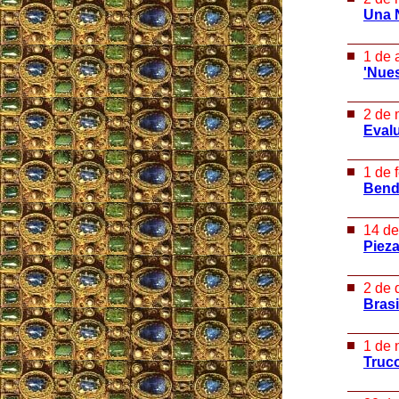
Una 
1 de 
'Nue
2 de 
Eval
1 de 
Bendi
14 de
Pieza
2 de 
Brasi
1 de 
Truco