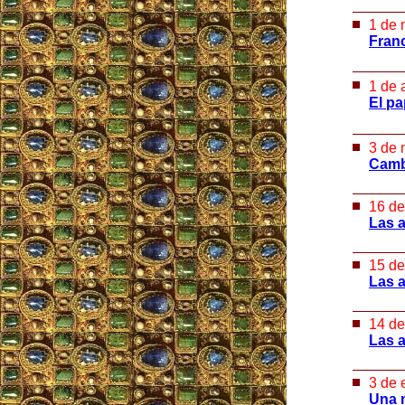
1 de 
Franc
1 de 
El pa
3 de 
Camb
16 de
Las a
15 de
Las a
14 de
Las a
3 de 
Una m