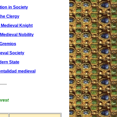
tion in Society
the Clergy
 Medieval Knight
 Medieval Nobility
 Gremios
eval Society
ern State
ntalidad medieval
____
erest