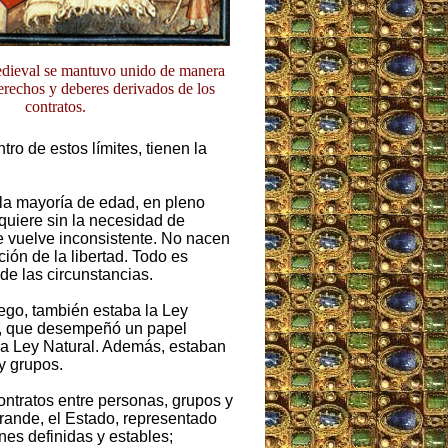
edieval se mantuvo unido de manera
derechos y deberes derivados de los
contratos.
ro de estos límites, tienen la
 la mayoría de edad, en pleno
 quiere sin la necesidad de
se vuelve inconsistente. No nacen
ión de la libertad. Todo es
de las circunstancias.
uego, también estaba la Ley
ica, que desempeñó un papel
la Ley Natural. Además, estaban
y grupos.
ontratos entre personas, grupos y
grande, el Estado, representado
ones definidas y estables;