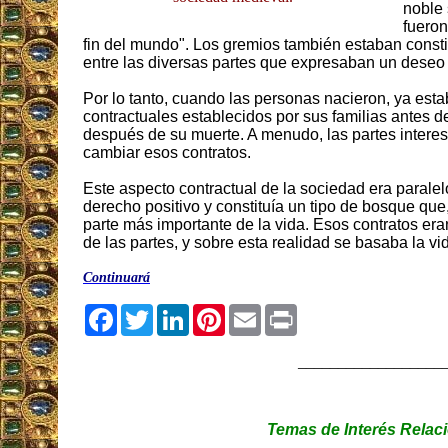
noble 
fueron
fin del mundo". Los gremios también estaban consti
entre las diversas partes que expresaban un deseo s
Por lo tanto, cuando las personas nacieron, ya est
contractuales establecidos por sus familias antes 
después de su muerte. A menudo, las partes intere
cambiar esos contratos.
Este aspecto contractual de la sociedad era paralelo
derecho positivo y constituía un tipo de bosque que
parte más importante de la vida. Esos contratos er
de las partes, y sobre esta realidad se basaba la vi
Continuará
Facebook
Twitter
LinkedIn
Pinterest
Email
Print
__________________
Temas de Interés Relac