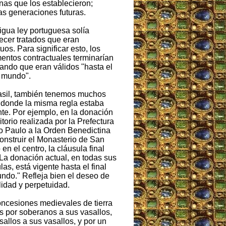
as que los establecieron;
s generaciones futuras.
igua ley portuguesa solía
ecer tratados que eran
uos. Para significar esto, los
ntos contractuales terminarían
ando que eran válidos "hasta el
l mundo".
asil, también tenemos muchos
 donde la misma regla estaba
te. Por ejemplo, en la donación
ritorio realizada por la Prefectura
o Paulo a la Orden Benedictina
onstruir el Monasterio de San
 en el centro, la cláusula final
“La donación actual, en todas sus
las, está vigente hasta el final
ndo." Refleja bien el deseo de
lidad y perpetuidad.
ncesiones medievales de tierra
 por soberanos a sus vasallos,
sallos a sus vasallos, y por un