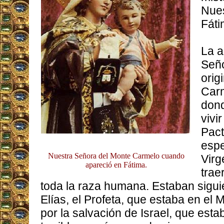
Nues
Fát
La a
Seño
orig
Carm
dond
vivi
Pact
esp
Nuestra Señora del Monte Carmelo cuando
Virg
apareció en Fátima.
trae
toda la raza humana. Estaban sigui
Elías, el Profeta, que estaba en el
por la salvación de Israel, que est