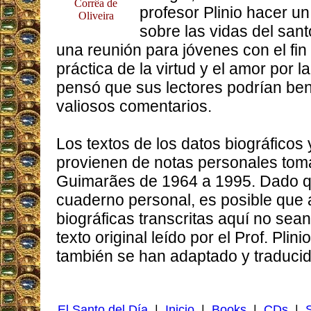
Corrêa de
profesor Plinio hacer u
Oliveira
sobre las vidas del sant
una reunión para jóvenes con el fin 
práctica de la virtud y el amor por la
pensó que sus lectores podrían ben
valiosos comentarios.
Los textos de los datos biográficos
provienen de notas personales toma
Guimarães de 1964 a 1995. Dado qu
cuaderno personal, es posible que 
biográficas transcritas aquí no sean
texto original leído por el Prof. Plin
también se han adaptado y traducido
El Santo del Día
|
Inicio
|
Books
|
CDs
|