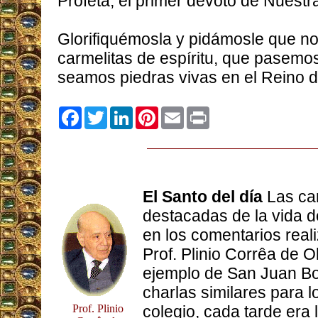
Profeta, el primer devoto de Nuestra
Glorifiquémosla y pidámosle que n
carmelitas de espíritu, que pasemos
seamos piedras vivas en el Reino d
Facebook
Twitter
LinkedIn
Pinterest
Email
Print
El Santo del día
Las car
destacadas de la vida d
en los comentarios reali
Prof. Plinio Corrêa de Ol
ejemplo de San Juan Bo
charlas similares para l
Prof. Plinio
colegio, cada tarde era