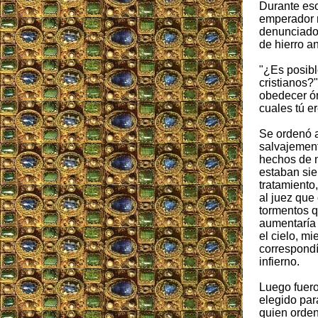
Durante eso
emperador r
denunciados
de hierro a
"¿Es posibl
cristianos?
obedecer ór
cuales tú e
Se ordenó 
salvajement
hechos de n
estaban sie
tratamiento,
al juez que
tormentos q
aumentaría
el cielo, mi
correspondí
infierno.
Luego fuero
elegido par
quien orde