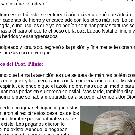
santos que te rodean”.
rio escuchó esto, se enfureció aún más y ordenó que Adrián f
 cadenas de hierro y encarcelado con los otros mártires. Lo sa
egría, e incluso los que ya no podían caminar por las torturas se
 hasta él para ofrecerle el beso de la paz. Luego Natalie limpió 
 heridos y ensangrentados.
olpeado y torturado, regresó a la prisión y finalmente le cortaro
os brazos con un yunque.
s del Prof. Plinio:
nto que llama la atención es que se trata de mártires polémicos
 con el juez y lo amenazaron con la condenación eterna. Mostr
espíritu, diciéndole que el azote no era más que un medio para
nar más perlas en su corona celestial. Más tarde, también disp
 hombre que se había preparado para suceder al emperador Dio
pueden imaginar el impacto que estos
ieron al recibir estos desafíos de los
 Todo hombre por su naturaleza sabe
o existe. Los paganos dijeron lo
no, no existe. Aunque lo negaban,
inseguridad interna considerable.