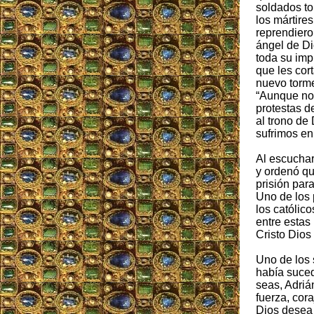
soldados to
los mártires
reprendiero
ángel de Dio
toda su imp
que les cor
nuevo torme
“Aunque no
protestas d
al trono de
sufrimos en
Al escuchar
y ordenó qu
prisión par
Uno de los 
los católic
entre estas
Cristo Dios
Uno de los 
había suced
seas, Adriá
fuerza, cor
Dios desea 