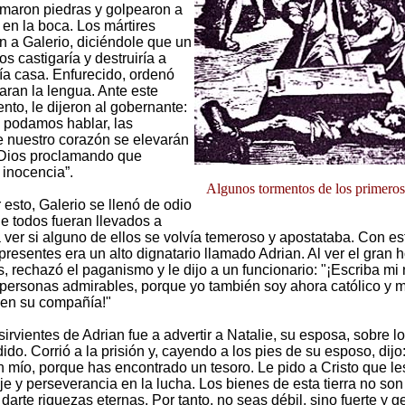
maron piedras y golpearon a
 en la boca. Los mártires
n a Galerio, diciéndole que un
s castigaría y destruiría a
ía casa. Enfurecido, ordenó
taran la lengua. Ante este
nto, le dijeron al gobernante:
 podamos hablar, las
e nuestro corazón se elevarán
 Dios proclamando que
 inocencia”.
Algunos tormentos de los primeros
 esto, Galerio se llenó de odio
e todos fueran llevados a
a ver si alguno de ellos se volvía temeroso y apostataba. Con est
presentes era un alto dignatario llamado Adrian. Al ver el gran 
os, rechazó el paganismo y le dijo a un funcionario: "¡Escriba m
 personas admirables, porque yo también soy ahora católico y m
 en su compañía!"
sirvientes de Adrian fue a advertir a Natalie, su esposa, sobre l
ido. Corrió a la prisión y, cayendo a los pies de su esposo, dijo
n mío, porque has encontrado un tesoro. Le pido a Cristo que le
aje y perseverancia en la lucha. Los bienes de esta tierra no so
darte riquezas eternas. Por tanto, no seas débil, sino fuerte y 