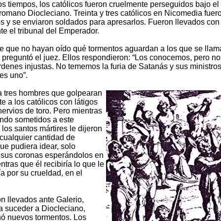
s tiempos, los católicos fueron cruelmente perseguidos bajo el
omano Diocleciano. Treinta y tres católicos en Nicomedia fuer
 y se enviaron soldados para apresarlos. Fueron llevados co
nte el tribunal del Emperador.
e que no hayan oído qué tormentos aguardan a los que se lla
" preguntó el juez. Ellos respondieron: “Los conocemos, pero 
denes injustas. No tememos la furia de Satanás y sus ministros
res uno”.
a tres hombres que golpearan
e a los católicos con látigos
ervios de toro. Pero mientras
ndo sometidos a este
 los santos mártires le dijeron
 cualquier cantidad de
ue pudiera idear, solo
 sus coronas esperándolos en
entras que él recibiría lo que le
a por su crueldad, en el
n llevados ante Galerio,
a suceder a Diocleciano,
nó nuevos tormentos. Los