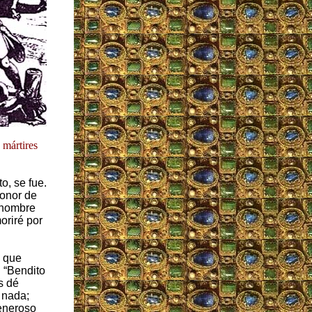
 mártires
o, se fue.
honor de
i nombre
oriré por
o que
: “Bendito
s dé
n nada;
generoso