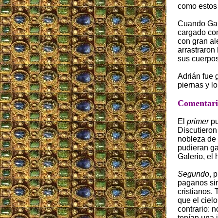
como estos 
Cuando Gale
cargado con
con gran al
arrastraron
sus cuerpos
Adrián fue g
piernas y l
Comentario
El
primer
pu
Discutieron
nobleza de 
pudieran ga
Galerio, el
Segundo
, 
paganos sint
cristianos.
que el ciel
contrario: 
tenían una 