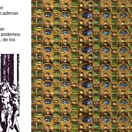
on
n cadenas
man
no podemos
, de los