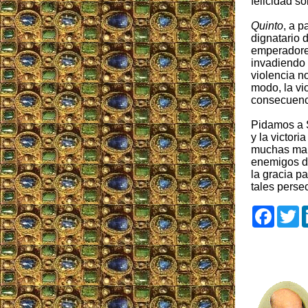
felicidad so
Quinto
, a p
dignatario 
emperadores
invadiendo
violencia no
modo, la vi
consecuenc
Pidamos a S
y la victori
muchas mane
enemigos de
la gracia pa
tales perse
Faceb
T