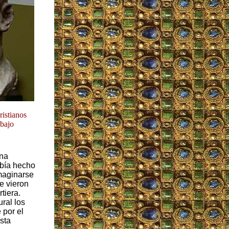
ristianos
bajo
una
abía hecho
imaginarse
ue vieron
tiera.
ural los
 por el
sta