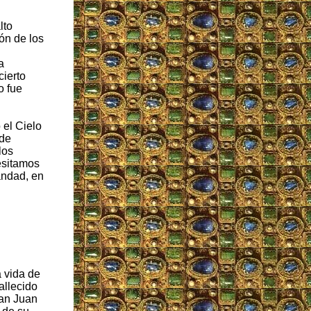
lto
ón de los
a
cierto
o fue
 el Cielo
 de
los
esitamos
iandad, en
 vida de
allecido
San Juan