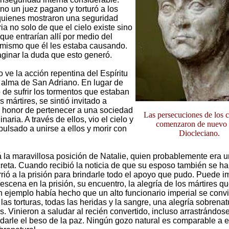
no un juez pagano y torturó a los
 quienes mostraron una seguridad
ia no solo de que el cielo existe sino
que entrarían allí por medio del
 mismo que él les estaba causando.
ginar la duda que esto generó.
o ve la acción repentina del Espíritu
 alma de San Adriano. En lugar de
 de sufrir los tormentos que estaban
s mártires, se sintió invitado a
l honor de pertenecer a una sociedad
Las persecuciones de los c
inaria. A través de ellos, vio el cielo y
comenzaron de nuevo 
pulsado a unirse a ellos y morir con
Diocleciano.
tá la maravillosa posición de Natalie, quien probablemente era 
creta. Cuando recibió la noticia de que su esposo también se h
orrió a la prisión para brindarle todo el apoyo que pudo. Puede 
escena en la prisión, su encuentro, la alegría de los mártires q
 ejemplo había hecho que un alto funcionario imperial se convir
las torturas, todas las heridas y la sangre, una alegría sobrenat
s. Vinieron a saludar al recién convertido, incluso arrastrándose
 darle el beso de la paz. Ningún gozo natural es comparable a e