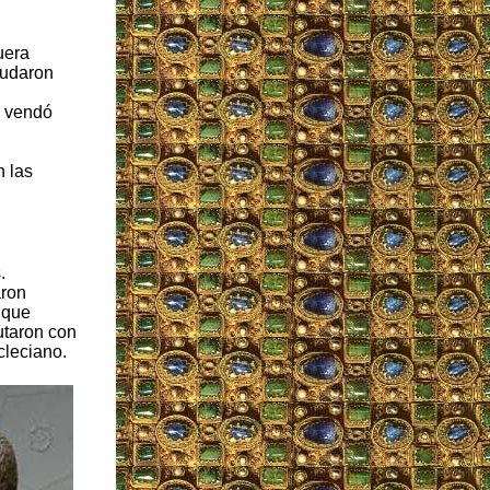
uera
ludaron
y vendó
n las
.
aron
 que
utaron con
cleciano.