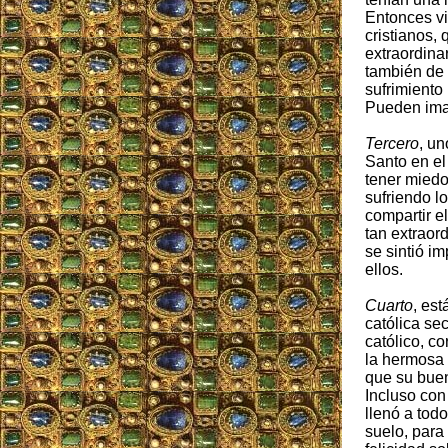
Entonces vi
cristianos,
extraordinar
también de 
sufrimiento
Pueden ima
Tercero
, un
Santo en el
tener miedo
sufriendo lo
compartir e
tan extraord
se sintió im
ellos.
Cuarto
, es
católica se
católico, c
la hermosa 
que su buen
Incluso con 
llenó a todo
suelo, para