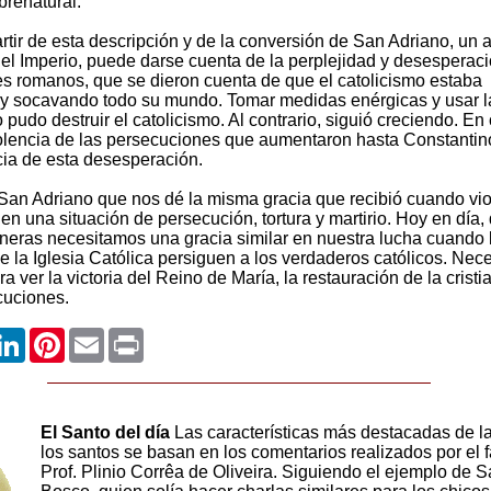
brenatural.
artir de esta descripción y de la conversión de San Adriano, un a
del Imperio, puede darse cuenta de la perplejidad y desesperaci
 romanos, que se dieron cuenta de que el catolicismo estaba
 y socavando todo su mundo. Tomar medidas enérgicas y usar l
 pudo destruir el catolicismo. Al contrario, siguió creciendo. En 
olencia de las persecuciones que aumentaron hasta Constantin
ia de esta desesperación.
an Adriano que nos dé la misma gracia que recibió cuando vio
a en una situación de persecución, tortura y martirio. Hoy en día,
ras necesitamos una gracia similar en nuestra lucha cuando 
 la Iglesia Católica persiguen a los verdaderos católicos. Nec
ra ver la victoria del Reino de María, la restauración de la crist
cuciones.
ook
witter
LinkedIn
Pinterest
Email
Print
El Santo del día
Las características más destacadas de la
los santos se basan en los comentarios realizados por el f
Prof. Plinio Corrêa de Oliveira. Siguiendo el ejemplo de 