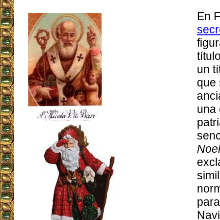
En F
sec
figu
títu
un t
que 
anci
una 
patr
senc
Noe
excl
simi
norm
para
Navi