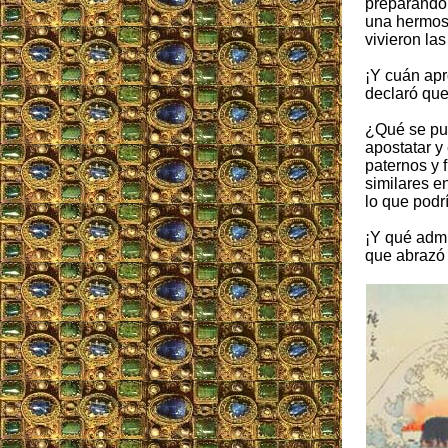
preparando 
una hermosa
vivieron la
¡Y cuán apr
declaró que
¿Qué se pue
apostatar y
paternos y 
similares e
lo que podr
¡Y qué admi
que abrazó 