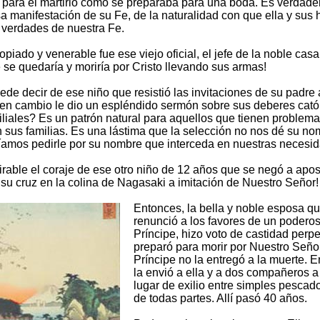
para el martirio como se preparaba para una boda. Es verdad
 manifestación de su Fe, de la naturalidad con que ella y sus h
s verdades de nuestra Fe.
opiado y venerable fue ese viejo oficial, el jefe de la noble cas
 se quedaría y moriría por Cristo llevando sus armas!
de decir de ese niño que resistió las invitaciones de su padre 
 en cambio le dio un espléndido sermón sobre sus deberes cató
filiales? Es un patrón natural para aquellos que tienen problem
n sus familias. Es una lástima que la selección no nos dé su no
íamos pedirle por su nombre que interceda en nuestras necesi
rable el coraje de ese otro niño de 12 años que se negó a apost
su cruz en la colina de Nagasaki a imitación de Nuestro Señor!
Entonces, la bella y noble esposa q
renunció a los favores de un podero
Príncipe, hizo voto de castidad perpe
preparó para morir por Nuestro Señor
Príncipe no la entregó a la muerte. 
la envió a ella y a dos compañeros a
lugar de exilio entre simples pescado
de todas partes. Allí pasó 40 años.