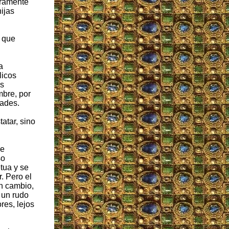
eramente
ijas
a que
a
licos
as
mbre, por
dades.
atar, sino
ue
so
tua y se
. Pero el
En cambio,
 un rudo
res, lejos