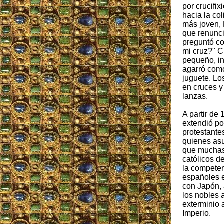
por crucifi
hacia la co
más joven, 
que renunci
preguntó c
mi cruz?" C
pequeño, in
agarró como
juguete. Lo
en cruces y
lanzas.
A partir de
extendió po
protestante
quienes asu
que muchas
católicos d
la compete
españoles e
con Japón,
los nobles 
exterminio a
Imperio.