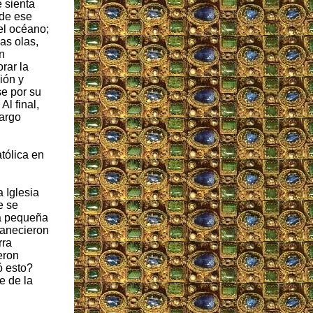
 sienta
 de ese
el océano;
as olas,
n
orar la
ión y
se por su
l final,
argo
atólica en
 Iglesia
e se
a pequeña
manecieron
rra
eron
ó esto?
e de la