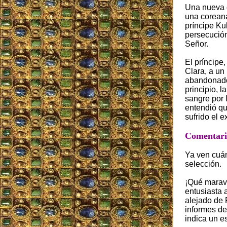
Una nueva o
una coreana
príncipe Ku
persecución
Señor.
El príncipe
Clara, a un
abandonados
principio, 
sangre por 
entendió qu
sufrido el ex
Comentario
Ya ven cuán
selección.
¡Qué maravil
entusiasta 
alejado de 
informes de
indica un es