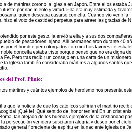
la de mártires coronó la Iglesia en Japón. Entre ellos estaba Ju
 ilustre por nacimiento y virtud. Ella era muy estimada y favorec
bosama, quien deseaba casarse con ella. Cuando vio venir la
, hizo el voto de castidad perpetua para atraer las gracias de N
, ofendido por este gesto, la envió a ella y a sus dos compañeras
 pueblo de pescadores lejano. Allí permanecieron durante 40 añ
 por el hombre pero otorgados con muchos favores celestiales
la noble doncella estaba triste porque pensó que no era digna de
la Fe. Pero tras recibir un consejo en una carta de un misionero 
e la Iglesia también consideraba mártires a algunos santos qu
ilio.
s del Prof. Plinio:
tos mártires y cuántos ejemplos de heroísmo nos presenta est
la que la noticia de que los católicos sufrirían el martirio recibi
acogida! ¡Qué fe! ¡Qué sentido del honor tenían! En un cristiani
Roma, tan alejado de los buenos ejemplos de la cristiandad pas
 la persecución venidera suscitaron alegría y deseo por el cielo
tado general floreciente de espíritu en la naciente Iglesia de J