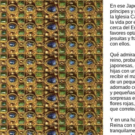
En ese Jap
príncipes y
la Iglesia 
la vida por
cerca del E
favores opt
jesuitas y 
con ellos.
Qué admira
reino, prob
japonesas, 
hijas con u
recibir el m
de un peque
adornado c
y pequeñas 
sorpresas e
flores roja
que corretea
Y en una ha
Reina con s
tranquilame