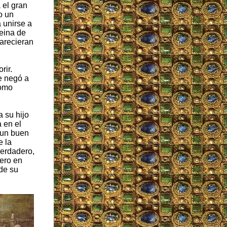
 el gran
o un
 unirse a
reina de
parecieran
rir.
e negó a
como
 su hijo
 en el
a un buen
e la
verdadero,
ero en
 de su