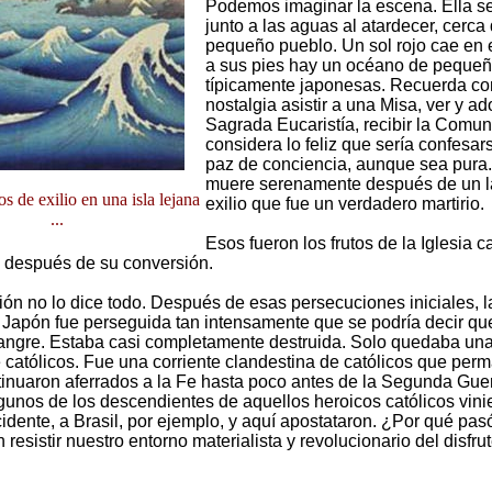
Podemos imaginar la escena. Ella se
junto a las aguas al atardecer, cerca
pequeño pueblo. Un sol rojo cae en 
a sus pies hay un océano de pequeñ
típicamente japonesas. Recuerda co
nostalgia asistir a una Misa, ver y ad
Sagrada Eucaristía, recibir la Comun
considera lo feliz que sería confesar
paz de conciencia, aunque sea pura. A
muere serenamente después de un l
s de exilio en una isla lejana
exilio que fue un verdadero martirio.
...
Esos fueron los frutos de la Iglesia c
 después de su conversión.
ión no lo dice todo. Después de esas persecuciones iniciales, la
 Japón fue perseguida tan intensamente que se podría decir qu
angre. Estaba casi completamente destruida. Solo quedaba un
e católicos. Fue una corriente clandestina de católicos que per
ntinuaron aferrados a la Fe hasta poco antes de la Segunda Gue
gunos de los descendientes de aquellos heroicos católicos vini
idente, a Brasil, por ejemplo, y aquí apostataron. ¿Por qué pas
resistir nuestro entorno materialista y revolucionario del disfrut