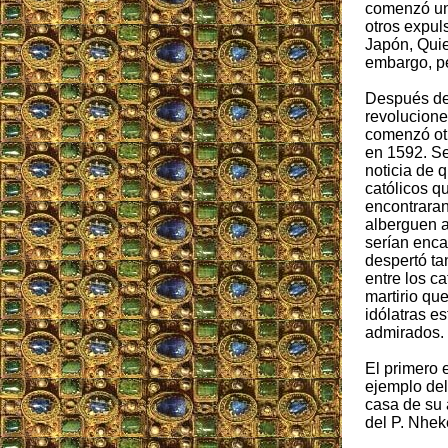
comenzó una
otros expu
Japón, Quie
embargo, p
Después de
revoluciones
comenzó ot
en 1592. Se
noticia de 
católicos q
encontraran
alberguen 
serían enca
despertó ta
entre los ca
martirio qu
idólatras e
admirados.
El primero 
ejemplo del
casa de su a
del P. Nhek