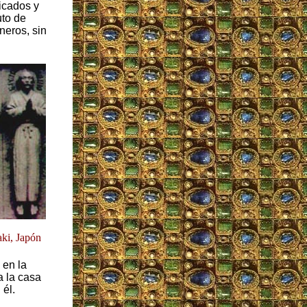
icados y
to de
neros, sin
ki, Japón
 en la
a la casa
 él.