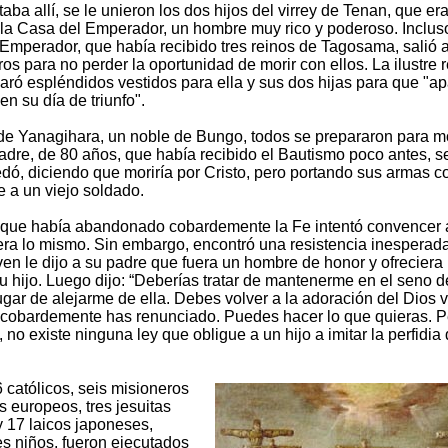
aba allí, se le unieron los dos hijos del virrey de Tenan, que era
la Casa del Emperador, un hombre muy rico y poderoso. Inclus
l Emperador, que había recibido tres reinos de Tagosama, salió a
ros para no perder la oportunidad de morir con ellos. La ilustre 
ró espléndidos vestidos para ella y sus dos hijas para que "a
n su día de triunfo".
de Yanagihara, un noble de Bungo, todos se prepararon para mo
padre, de 80 años, que había recibido el Bautismo poco antes, s
edó, diciendo que moriría por Cristo, pero portando sus armas 
 a un viejo soldado.
que había abandonado cobardemente la Fe intentó convencer a
era lo mismo. Sin embargo, encontró una resistencia inesperada
oven le dijo a su padre que fuera un hombre de honor y ofrecier
u hijo. Luego dijo: “Deberías tratar de mantenerme en el seno d
lugar de alejarme de ella. Debes volver a la adoración del Dios 
 cobardemente has renunciado. Puedes hacer lo que quieras. P
 no existe ninguna ley que obligue a un hijo a imitar la perfidia
 católicos, seis misioneros
s europeos, tres jesuitas
 17 laicos japoneses,
res niños, fueron ejecutados