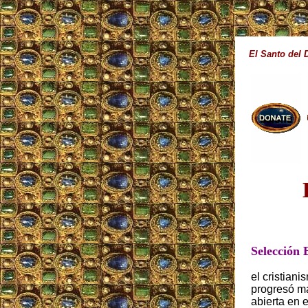
El Santo del 
Selección 
el cristian
progresó m
abierta en 