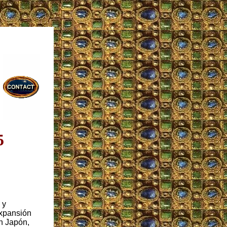
5
 y
expansión
n Japón,