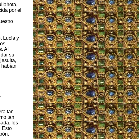
liahota,
ida por el
uestro
, Lucía y
os,
. Al
 dar su
jesuita,
e habían
a
era tan
smo tan
ada, los
. Esto
apón.