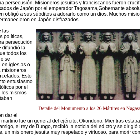
 persecusión. Misioneros jesuitas y franciscanos fueron crucif
lsados de Japón por el emperador Tagosama,Gobernante absolu
n obligó a sus súbditos a adorarlo como un dios. Muchos misio
ermanecieron en Japón disfrazados.
 las
 políticas,
ra persecución
 difundió la
que todos los
ue se
 en iglesias o
a misioneros
rcelados. Esto
nto entusiasmo
tólicos por el
e los mismos
staban
Detalle del Monumento a los 26 Mártires en Nagasa
en dar el
 martirio fue un general del ejército, Okondono. Mientras estaba
migo, el rey de Bungo, recibió la noticia del edicto y se dirigió 
e, un misionero jesuita muy respetado y virtuoso, para morir con