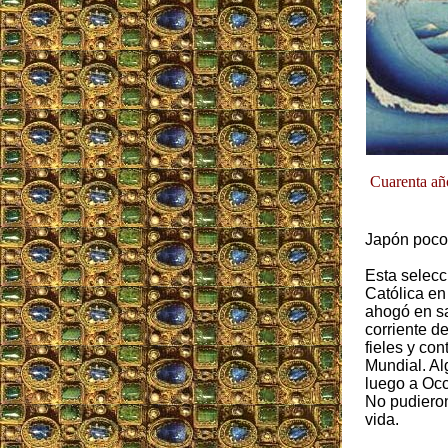
Cuarenta año
Japón poco
Esta selecc
Católica en
ahogó en s
corriente d
fieles y co
Mundial. Al
luego a Occ
No pudieron 
vida.