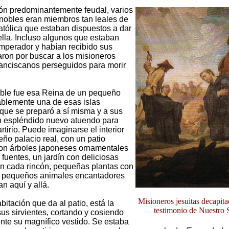
ón predominantemente feudal, varios
 nobles eran miembros tan leales de
Católica que estaban dispuestos a dar
 ella. Incluso algunos que estaban
mperador y habían recibido sus
aron por buscar a los misioneros
franciscanos perseguidos para morir
ble fue esa Reina de un pequeño
ablemente una de esas islas
que se preparó a sí misma y a sus
n espléndido nuevo atuendo para
artirio. Puede imaginarse el interior
ño palacio real, con un patio
on árboles japoneses ornamentales
fuentes, un jardín con deliciosas
n cada rincón, pequeñas plantas con
s, pequeños animales encantadores
n aquí y allá.
Misioneros jesuitas decapita
bitación que da al patio, está la
testimonio de Nuestro 
us sirvientes, cortando y cosiendo
nte su magnífico vestido. Se estaba