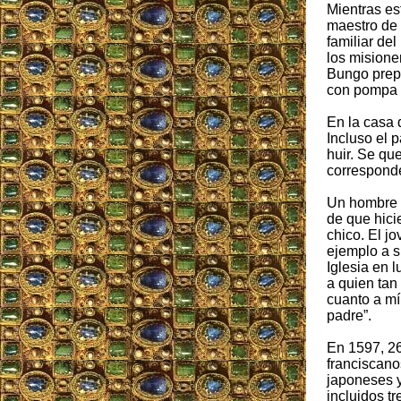
Mientras est
maestro de 
familiar de
los misione
Bungo prepa
con pompa e
En la casa 
Incluso el 
huir. Se qu
corresponde
Un hombre 
de que hici
chico. El j
ejemplo a s
Iglesia en 
a quien tan
cuanto a mí,
padre”.
En 1597, 26
franciscano
japoneses y
incluidos t