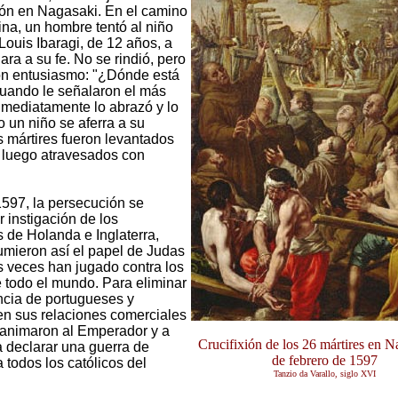
xión en Nagasaki. En el camino
lina, un hombre tentó al niño
Louis Ibaragi, de 12 años, a
ara a su fe. No se rindió, pero
on entusiasmo: "¿Dónde está
uando le señalaron el más
mediatamente lo abrazó y lo
 un niño se aferra a su
s mártires fueron levantados
 luego atravesados con
 1597, la persecución se
r instigación de los
s de Holanda e Inglaterra,
mieron así el papel de Judas
 veces han jugado contra los
e todo el mundo. Para eliminar
ncia de portugueses y
n sus relaciones comerciales
 animaron al Emperador y a
Crucifixión de los 26 mártires en N
a declarar una guerra de
de febrero de 1597
 todos los católicos del
Tanzio da Varallo, siglo XVI