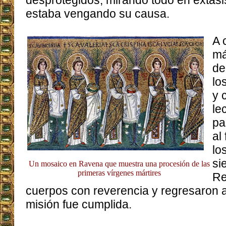
desprotegidos, mirando todo en éxtasis
estaba vengando su causa.
A 
má
de
lo
y 
le
pa
al
lo
si
Un mosaico en Ravena que muestra una procesión de las
primeras vírgenes mártires
Re
cuerpos con reverencia y regresaron al
misión fue cumplida.