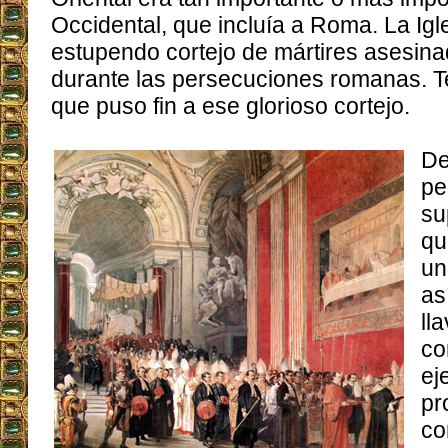
Occidental, que incluía a Roma. La Igl
estupendo cortejo de mártires asesin
durante las persecuciones romanas. Te
que puso fin a ese glorioso cortejo.
De
pe
su
qu
un
as
ll
co
ej
pr
co