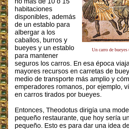
no más de 10 o 15
habitaciones
disponibles, además
de un establo para
albergar a los
caballos, burros y
bueyes y un establo
Un carro de bueyes u
para mantener
seguros los carros. En esa época via
mayores recursos en carretas de buey
medio de transporte más amplio y có
emperadores romanos, por ejemplo, v
en carros tirados por bueyes.
Entonces, Theodotus dirigía una mod
pequeño restaurante, que hoy sería u
pequeño. Esto es para dar una idea d