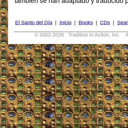
también se han adaptado y traducido pa
El Santo del Día
|
Inicio
|
Books
|
CDs
|
Sear
© 2002-
2026 Tradition in Action, Inc. A