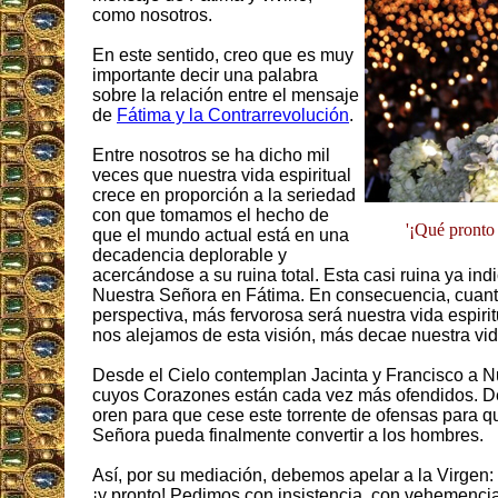
como nosotros.
En este sentido, creo que es muy
importante decir una palabra
sobre la relación entre el mensaje
de
Fátima y la Contrarrevolución
.
Entre nosotros se ha dicho mil
veces que nuestra vida espiritual
crece en proporción a la seriedad
con que tomamos el hecho de
'¡Qué pronto 
que el mundo actual está en una
decadencia deplorable y
acercándose a su ruina total. Esta casi ruina ya indi
Nuestra Señora en Fátima. En consecuencia, cuan
perspectiva, más fervorosa será nuestra vida espirit
nos alejamos de esta visión, más decae nuestra vida
Desde el Cielo contemplan Jacinta y Francisco a N
cuyos Corazones están cada vez más ofendidos. D
oren para que cese este torrente de ofensas para 
Señora pueda finalmente convertir a los hombres.
Así, por su mediación, debemos apelar a la Virgen:
¡y pronto! Pedimos con insistencia, con vehemenci