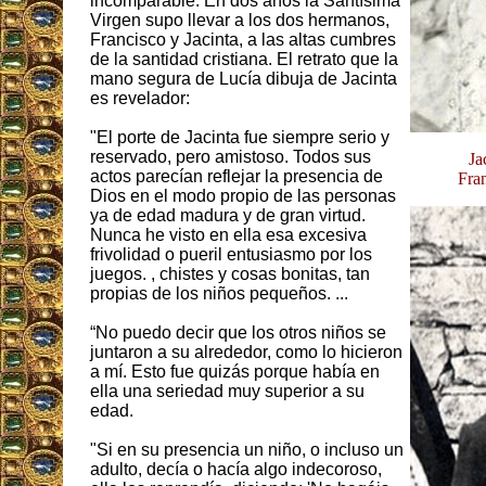
incomparable. En dos años la Santísima
Virgen supo llevar a los dos hermanos,
Francisco y Jacinta, a las altas cumbres
de la santidad cristiana. El retrato que la
mano segura de Lucía dibuja de Jacinta
es revelador:
"El porte de Jacinta fue siempre serio y
reservado, pero amistoso. Todos sus
Ja
actos parecían reflejar la presencia de
Fran
Dios en el modo propio de las personas
ya de edad madura y de gran virtud.
Nunca he visto en ella esa excesiva
frivolidad o pueril entusiasmo por los
juegos. , chistes y cosas bonitas, tan
propias de los niños pequeños. ...
“No puedo decir que los otros niños se
juntaron a su alrededor, como lo hicieron
a mí. Esto fue quizás porque había en
ella una seriedad muy superior a su
edad.
"Si en su presencia un niño, o incluso un
adulto, decía o hacía algo indecoroso,