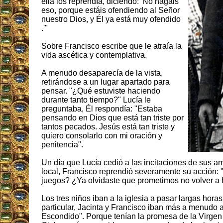
ella los reprendía, diciendo: 'No hagáis
eso, porque estáis ofendiendo al Señor
nuestro Dios, y Él ya está muy ofendido
.'"
Sobre Francisco escribe que le atraía la
vida ascética y contemplativa.
A menudo desaparecía de la vista,
retirándose a un lugar apartado para
pensar. "¿Qué estuviste haciendo
durante tanto tiempo?" Lucía le
preguntaba, Él respondía: "Estaba
pensando en Dios que está tan triste por
tantos pecados. Jesús está tan triste y
quiero consolarlo con mi oración y
penitencia".
Un día que Lucía cedió a las incitaciones de sus am
local, Francisco reprendió severamente su acción: "
juegos? ¿Ya olvidaste que prometimos no volver a 
Los tres niños iban a la iglesia a pasar largas hora
particular, Jacinta y Francisco iban más a menudo a
Escondido". Porque tenían la promesa de la Virgen d