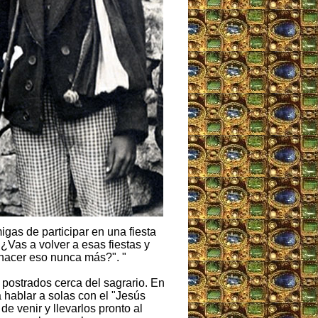
igas de participar en una fiesta
¿Vas a volver a esas fiestas y
hacer eso nunca más?". "
s postrados cerca del sagrario. En
 hablar a solas con el "Jesús
e venir y llevarlos pronto al