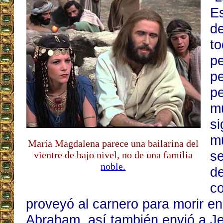
Es
d
t
p
pe
p
m
si
mu
María Magdalena parece una bailarina del
s
vientre de bajo nivel, no de una familia
noble.
de
c
proveyó al carnero para morir en 
Abraham, así también envió a J