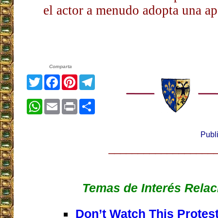
el actor a menudo adopta una apa
Comparta
Twitter
Facebook
Pinterest
Telegram
WhatsApp
Email
Print
Share
Publ
__________________
Temas de Interés Rela
Don’t Watch This Protest