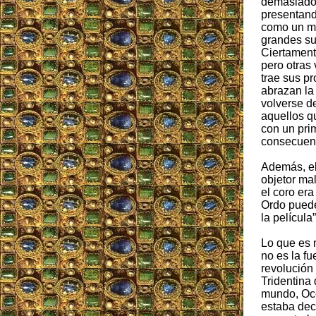
demasiado 
presentand
como un me
grandes su
Ciertament
pero otras
trae sus p
abrazan la
volverse d
aquellos qu
con un prim
consecuenc
Además, el
objetor mal
el coro era
Ordo puede
la película”
Lo que es 
no es la fu
revolución 
Tridentina 
mundo, Occ
estaba dec