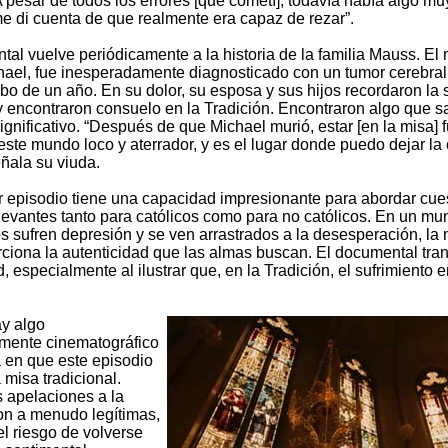
 pesar de todos los errores [que cometí], todavía había algo mu
me di cuenta de que realmente era capaz de rezar”.
al vuelve periódicamente a la historia de la familia Mauss. El 
hael, fue inesperadamente diagnosticado con un tumor cerebral
bo de un año. En su dolor, su esposa y sus hijos recordaron la 
 y encontraron consuelo en la Tradición. Encontraron algo que 
significativo. “Después de que Michael murió, estar [en la misa] 
este mundo loco y aterrador, y es el lugar donde puedo dejar la 
eñala su viuda.
r episodio tiene una capacidad impresionante para abordar cue
levantes tanto para católicos como para no católicos. En un mu
 sufren depresión y se ven arrastrados a la desesperación, la 
orciona la autenticidad que las almas buscan. El documental tra
, especialmente al ilustrar que, en la Tradición, el sufrimiento 
ay algo
mente cinematográfico
a en que este episodio
 misa tradicional.
 apelaciones a la
n a menudo legítimas,
el riesgo de volverse