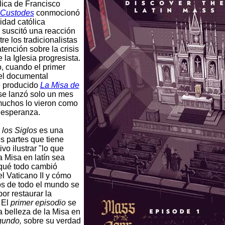
lica de Francisco
s Custodes
conmocionó
idad católica
, suscitó una reacción
re los tradicionalistas
atención sobre la crisis
 la Iglesia progresista.
o, cuando el primer
el documental
e producido
La Misa de
e lanzó solo un mes
uchos lo vieron como
 esperanza.
 los Siglos
es una
es partes que tiene
vo ilustrar "lo que
a Misa en latín sea
 qué todo cambió
l Vaticano II y cómo
cos de todo el mundo se
or restaurar la
 El
primer episodio
se
a belleza de la Misa en
gundo,
sobre su verdad