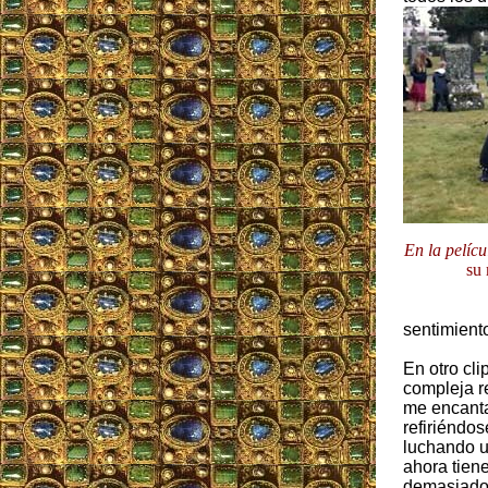
En la pelícu
su
sentimient
En otro cli
compleja re
me encantab
refiriéndos
luchando un
ahora tien
demasiado 