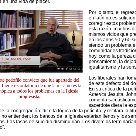
a en una vida de placer.
Por lo tanto, el regres
en latín no es suficien
corregir estos proble
esta razón, muchos de
mismos vicios que pr
en los años 50 y 60 s
siendo un problema e
comunidades tradicion
hoy, como la pereza 
pensamiento, la dejad
igualitarismo y la sen
Los liberales han tom
te pedófilo convicto que fue apartado del
de este defecto del d
 fuerte recordatorio de que la misa no es la
En su crítica de la pel
tópica a todos los problemas en la Iglesia
America
Jesuíta, Joh
progresista.
comenta sarcásticamen
sacerdote diera la esp
 la congregación, dice la lógica de la película, y recitara la lit
no entienden, los bancos de la iglesia estarían llenos y los se
. Las tasas de suicidio disminuirían. Los divorcios terminaría
o”.