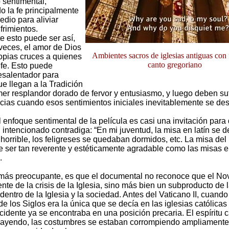
sentimental,
o la fe principalmente
dio para aliviar
frimientos.
e esto puede ser así,
 veces, el amor de Dios
Ambientes sacros de iglesias antiguas con
ropias cruces a quienes
canto gregoriano
 fe. Esto puede
esalentador para
e llegan a la Tradición
er resplandor dorado de fervor y entusiasmo, y luego deben sufr
ias cuando esos sentimientos iniciales inevitablemente se de
 enfoque sentimental de la película es casi una invitación para
 intencionado contradiga: “En mi juventud, la misa en latín se d
 horrible, los feligreses se quedaban dormidos, etc. La misa de
 ser tan reverente y estéticamente agradable como las misas en
.
más preocupante, es que el documental no reconoce que el No
ente de la crisis de la Iglesia, sino más bien un subproducto de 
dentro de la Iglesia y la sociedad. Antes del Vaticano II, cuando
de los Siglos era la única que se decía en las iglesias católicas
idente ya se encontraba en una posición precaria. El espíritu c
ayendo, las costumbres se estaban corrompiendo ampliamente 