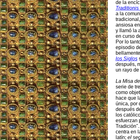
de la encíc
Traditioni
a la comun
tradicional
ansiosa ent
y llamó la 
en curso de
Por lo tant
episodio d
bellament
los Siglos
s
después, m
un rayo de
La Misa de
serie de tr
como objeti
hace que l
única, por
después de
los católi
esfuerzan p
Tradición".
centra en l
latín;
el se