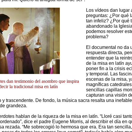
Los vídeos dan lugar 
preguntas: ¿Por qué l
tan infeliz? ¿Por qué 
abandonado la Igles
podemos resolver est
problema?
El documental no da 
respuesta directa, per
entender que la reint
de la misa en latín ay
poner fin a la crisis ec
y temporal. Las fasci
escenas de la misa, y
tes dan testimonio del asombro que inspira
magníficas catedrales
decir la tradicional misa en latín
sencillas capillas mon
capturan una visión d
 y trascendente. De fondo, la música sacra resalta una inefable
de grandeza.
rdotes hablan de la riqueza de la misa en latín. “Lloré casi tan
ordenado”, dice el padre Eugene Morris, al describir el día en q
sa rezada. “Me sobrecogió lo hermosa que era. Era tan sencilla,