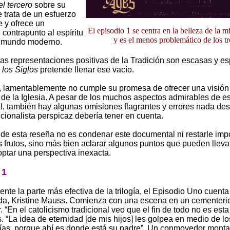
el tercero
sobre su
 trata de un esfuerzo
 y ofrece un
El episodio 1 se centra en la belleza de la mi
 contrapunto al espíritu
y es el menos problemático de los tr
o mundo moderno.
as representaciones positivas de la Tradición son escasas y e
 los Siglos
pretende llenar ese vacío.
, lamentablemente no cumple su promesa de ofrecer una visión 
s de la Iglesia. A pesar de los muchos aspectos admirables de e
, también hay algunas omisiones flagrantes y errores nada de
icionalista perspicaz debería tener en cuenta.
o de esta reseña no es condenar este documental ni restarle imp
 frutos, sino más bien aclarar algunos puntos que pueden llevar
optar una perspectiva inexacta.
 1
te la parte más efectiva de la trilogía, el Episodio Uno cuenta 
da, Kristine Mauss. Comienza con una escena en un cementeri
 “En el catolicismo tradicional veo que el fin de todo no es esta 
 “La idea de eternidad [de mis hijos] les golpea en medio de lo
días, porque ahí es donde está su padre”.
Un conmovedor monta