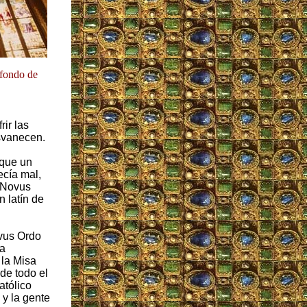
 fondo de
ir las
svanecen.
 que un
ecía mal,
l Novus
 latín de
vus Ordo
la
 la Misa
 de todo el
atólico
y la gente