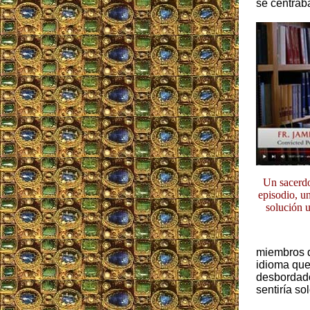
se centrab
Un sacerdo
episodio, un
solución u
miembros de
idioma que 
desbordados
sentiría sol