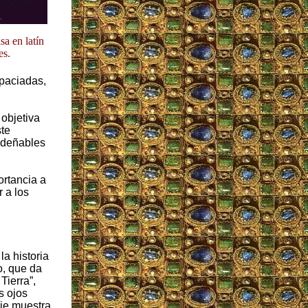
sa en latín
es.
spaciadas,
objetiva
ste
sdeñables
ortancia a
 a los
la historia
o, que da
Tierra”,
s ojos
je muestra