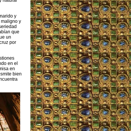
y natural
marido y
 maligno y
seriedad
sabían que
fue un
cruz por
stiones
ndo en el
misa en
nsmite bien
encuentra