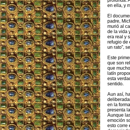
profunda. A
en ella, y 
El document
padre, Mic
murió al ca
de la vida
era real y 
refugio de 
un rato”, s
Este prime
que son re
que muchos
latín prop
esta verdad
sentido.
Aun así, h
deliberada
en la form
presenta la
Aunque las
emoción so
esto corre 