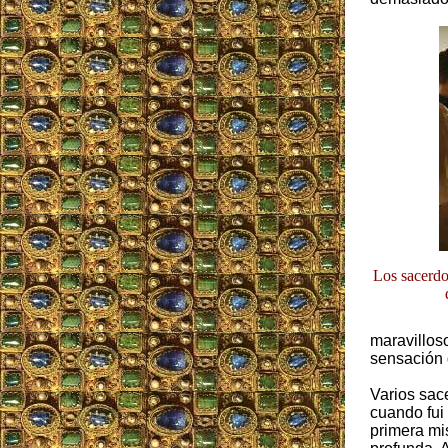
Los sacerdo
maravilloso
sensación 
Varios sace
cuando fui 
primera mi