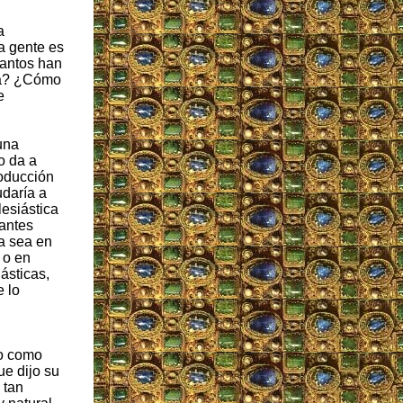
a
a gente es
tantos han
ia? ¿Cómo
e
una
o da a
roducción
udaría a
lesiástica
nantes
a sea en
 o en
ásticas,
e lo
to como
ue dijo su
 tan