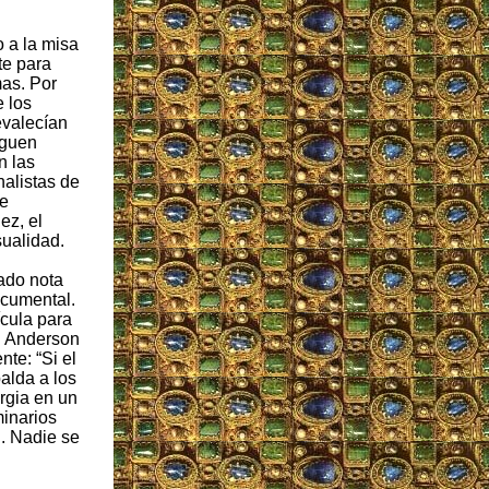
o a la misa
te para
mas. Por
 los
evalecían
iguen
n las
alistas de
de
ez, el
sualidad.
ado nota
ocumental.
ícula para
n Anderson
te: “Si el
alda a los
urgia en un
minarios
n. Nadie se