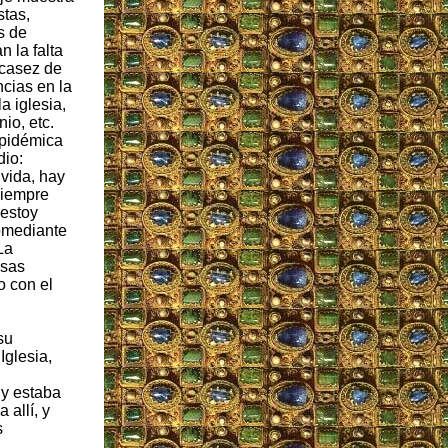
stas,
s de
n la falta
scasez de
ncias en la
a iglesia,
nio, etc.
epidémica
dio:
 vida, hay
siempre
 estoy
omediante
La
isas
 con el
su
Iglesia,
 y estaba
 allí, y
s