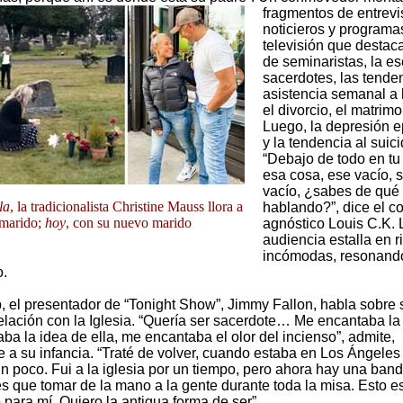
fragmentos de entrevi
noticieros y programa
televisión que destaca
de seminaristas, la e
sacerdotes, las tende
asistencia semanal a l
el divorcio, el matrimo
Luego, la depresión 
y la tendencia al suici
“Debajo de todo en tu
esa cosa, ese vacío, 
vacío, ¿sabes de qué
la
, la tradicionalista Christine Mauss llora a
hablando?”, dice el c
 marido;
hoy
, con su nuevo marido
agnóstico Louis C.K. 
audiencia estalla en r
incómodas, resonando
o.
p, el presentador de “Tonight Show”, Jimmy Fallon, habla sobre 
lación con la Iglesia. “Quería ser sacerdote… Me encantaba la 
a la idea de ella, me encantaba el olor del incienso”, admite,
e a su infancia. “Traté de volver, cuando estaba en Los Ángeles
 poco. Fui a la iglesia por un tiempo, pero ahora hay una banda
es que tomar de la mano a la gente durante toda la misa. Esto e
para mí. Quiero la antigua forma de ser”.