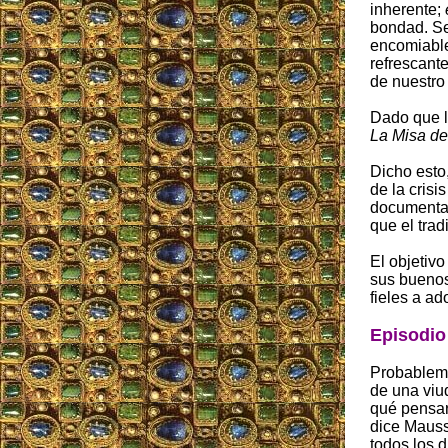
inherente;
bondad. Se
encomiable
refrescante
de nuestr
Dado que l
La Misa de
Dicho esto
de la crisi
documental
que el trad
El objetiv
sus buenos
fieles a ad
Episodio
Probablemen
de una viu
qué pensar.
dice Mauss.
todos los 