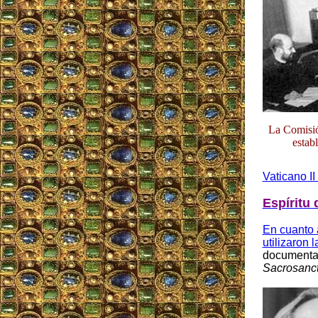
La Comisió
estab
Vaticano II
Espíritu 
En cuanto a
utilizaron
l
documental
Sacrosanc