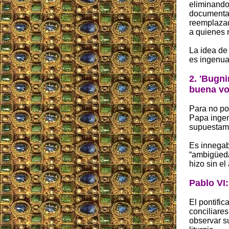
eliminando 
documental
reemplazad
a quienes 
La idea de 
es ingenua
2. 'Bugni
buena vo
Para no po
Papa ingen
supuestame
Es innegab
“ambigüeda
hizo sin el
Pablo VI
El pontific
conciliare
observar s