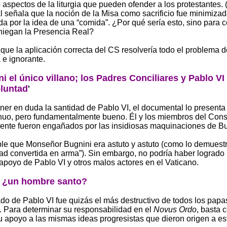
aspectos de la liturgia que pueden ofender a los protestantes. (
 señala que la noción de la Misa como sacrificio fue minimizad
a por la idea de una “comida”. ¿Por qué sería esto, sino para 
niegan la Presencia Real?
que la aplicación correcta del CS resolvería todo el problema d
 e ignorante.
ni el único villano; los Padres Conciliares y Pablo VI
luntad
'
ner en duda la santidad de Pablo VI, el documental lo present
uo, pero fundamentalmente bueno. Él y los miembros del Cons
nte fueron engañados por las insidiosas maquinaciones de Bu
le que Monseñor Bugnini era astuto y astuto (como lo demuest
d convertida en arma”). Sin embargo, no podría haber logrado 
 apoyo de Pablo VI y otros malos actores en el Vaticano.
: ¿un hombre santo?
ado de Pablo VI fue quizás el más destructivo de todos los papa
s. Para determinar su responsabilidad en el
Novus Ordo
, basta 
u apoyo a las mismas ideas progresistas que dieron origen a e