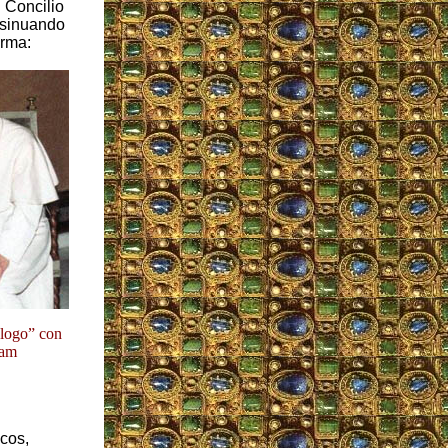
 Concilio
Insinuando
irma:
álogo” con
ham
cos,