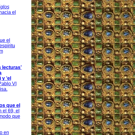
iglos
hacia el
ue el
spíritu
um
 lecturas’
a
 y ‘el
Pablo VI
isa.
os que el
 el 69, el
e modo que
do en