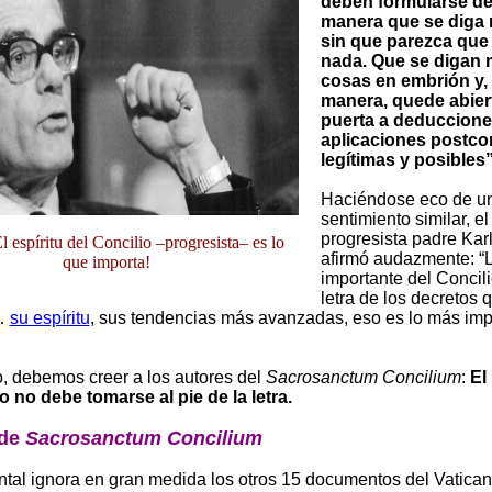
deben formularse de 
manera que se diga
sin que parezca que 
nada. Que se digan
cosas en embrión y, 
manera, quede abiert
puerta a deduccione
aplicaciones postcon
legítimas y posibles”
Haciéndose eco de u
sentimiento similar, e
progresista padre Kar
l espíritu del Concilio –progresista– es lo
afirmó audazmente: “
que importa!
importante del Concili
letra de los decretos 
…
su espíritu
, sus tendencias más avanzadas, eso es lo más impo
o, debemos creer a los autores del
Sacrosanctum Concilium
:
El
no debe tomarse al pie de la letra.
 de
Sacrosanctum Concilium
tal ignora en gran medida los otros 15 documentos del Vaticano