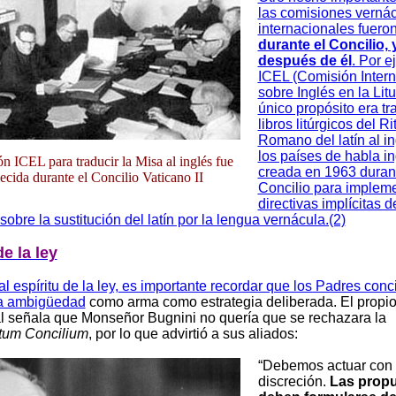
las comisiones verná
internacionales fuero
durante el Concilio, 
después de él
. Por e
ICEL (Comisión Intern
sobre Inglés en la Litu
único propósito era tr
libros litúrgicos del Ri
Romano del latín al i
los países de habla in
n ICEL para traducir la Misa al inglés fue
creada en 1963 durant
lecida durante el Concilio Vaticano II
Concilio para impleme
directivas implícitas d
 sobre la sustitución del latín por la lengua vernácula.(2)
de la ley
l espíritu de la ley, es importante recordar que los Padres conci
a ambigüedad
como arma como estrategia deliberada. El propi
 señala que Monseñor Bugnini no quería que se rechazara la
tum Concilium
, por lo que advirtió a sus aliados:
“Debemos actuar con 
discreción.
Las prop