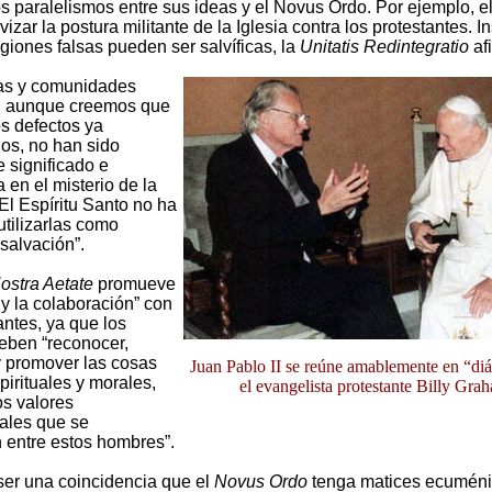
s paralelismos entre sus ideas y el Novus Ordo. Por ejemplo, el
vizar la postura militante de la Iglesia contra los protestantes. 
igiones falsas pueden ser salvíficas, la
Unitatis Redintegratio
af
ias y comunidades
, aunque creemos que
s defectos ya
s, no han sido
 significado e
 en el misterio de la
El Espíritu Santo no ha
utilizarlas como
salvación”.
ostra Aetate
promueve
 y la colaboración” con
antes, ya que los
deben “reconocer,
y promover las cosas
Juan Pablo II se reúne amablemente en “di
irituales y morales,
el evangelista protestante Billy Gra
os valores
rales que se
 entre estos hombres”.
er una coincidencia que el
Novus Ordo
tenga matices ecuméni