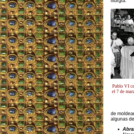
liturgia.
Pablo VI ce
el 7 de mar
de moldear
algunas de
Abraz