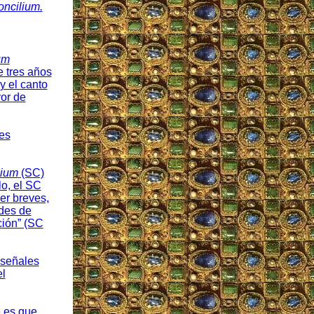
ncilium.
um
e tres años
y el canto
or de
 es
lium
(SC)
o, el SC
er breves,
ades de
ción” (SC
 señales
el
e es que