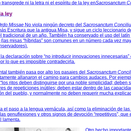
transgrede ni la letra ni el espíritu de la ley en
Sacrosanctum Co
la ley
rdo Missae
No viola ningún decreto del
Sacrosanctum Concili
s Escritura que la antigua Misa, y sigue un ciclo leccionario d
l tradicional de un año. También ha conservado el uso del latín 
 (las misas “híbridas” son comunes en un número cada vez may
onservadores).
 la declaración sobre “no introducir innovaciones innecesarias”
r lo que es imposible contradecirla.
tal también pasa por alto los pasajes del
Sacrosanctum Conci
itamente allanaron el camino para cambios audaces. Por ejempl
“los ritos deben distinguirse por una noble simplicidad; deben s
bres de repeticiones inútiles; deben estar dentro de las capacid
n del pueblo, y normalmente no deben requerir mucha explica
a el paso a la lengua vernácula, así como la eliminación de las
 las genuflexiones y otros signos de devoción “repetitivos”, que 
 lamenta.
Otro hecho important