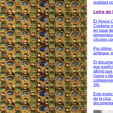
realidad no 
Letra de 
El
Novus O
Contiene má
en lugar de
gregoriano
círculos c
Por último,
ambigua, po
El documen
que explíc
afirmó que 
claros y li
comprensió
34).
Esto explic
de la cruz,
documental