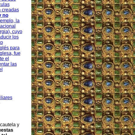
culas
n creadas
y no
jemplo, la
acional
rgia), cuyo
aducir los
to
nglés para
glesa, fue
e el
ntar las
el
liares
o
cautela y
uestas