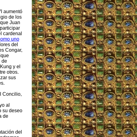
VI aumentó
gio de los
 que Juan
participar
el cardenal
como uno
ores del
ves Congar,
ique
i de
Kung y el
re otros.
zar sus
es.
 Concilio,
yo al
o su deseo
a de
tación del