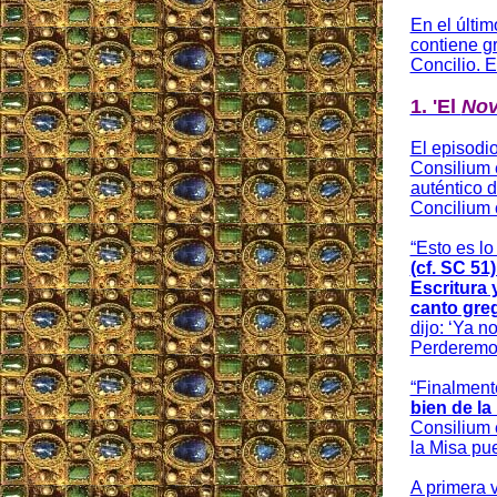
En el últi
contiene g
Concilio. E
1. 'El
Nov
El episodio
Consilium e
auténtico 
Concilium 
“Esto es l
(cf. SC 51
Escritura y
canto greg
dijo: ‘Ya n
Perderemos
“Finalmente
bien de la
Consilium 
la Misa pu
A primera 