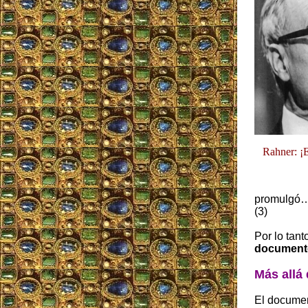
Rahner: ¡E
promulgó
(3)
Por lo tant
documento 
Más allá
El documen