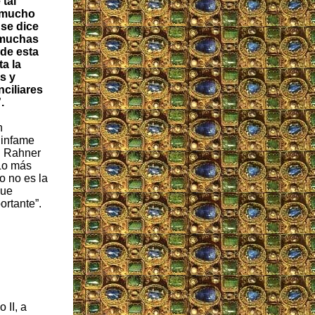
tal
 mucho
se dice
 muchas
de esta
a la
s y
ciliares
.
n
l infame
l Rahner
Lo más
o no es la
que
rtante”.
 II, a