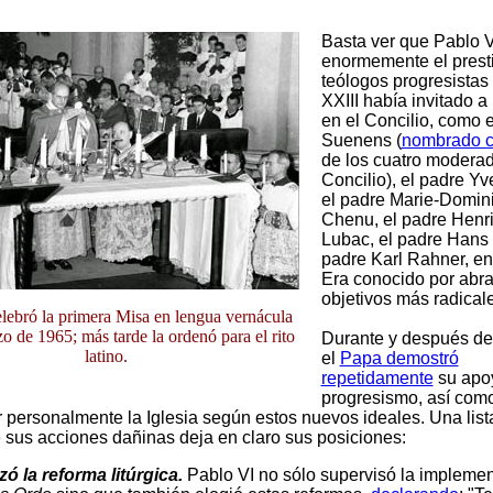
Basta ver que Pablo 
enormemente el presti
teólogos progresistas
XXIII había invitado a 
en el Concilio, como 
Suenens (
nombrado 
de los cuatro moderad
Concilio), el padre Y
el padre Marie-Domin
Chenu, el padre Henr
Lubac, el padre Hans 
padre Karl Rahner, ent
Era conocido por abra
objetivos más radical
lebró la primera Misa en lengua vernácula
zo de 1965; más tarde la ordenó para el rito
Durante y después del
latino.
el
Papa demostró
repetidamente
su apo
progresismo, así com
 personalmente la Iglesia según estos nuevos ideales. Una list
 sus acciones dañinas deja en claro sus posiciones:
ó la reforma litúrgica.
Pablo VI no sólo supervisó la implemen