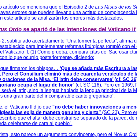
mo artículo se menciona que el Episodio 2 de
Las Misas de los S
raves errores que pueden llevar a una actitud de complacencia 
n este artículo se analizarán los errores más destacados.
us Ordo
se apartó de las intenciones del Vaticano II'
 2, subtitulado acertadamente “Una tormenta perfecta”, afirma q
stablecido para implementar reformas litúrgicas rompió con el e
del Vaticano II. (1) Como prueba, compara citas del Sacrosanct
con lo que ocurrió posteriormente, diciendo:
o que firmaron los obispos…
‘Que se añada más Escritura a las
). Pero el Consilium eliminó más de cuarenta versículos de l
 oraciones de la Misa. ‘El latín debe conservarse’ (cf. SC 36)
oriano ocupa el lugar de honor’
(cf. SC 116). Pero en 1969, 
o será el latín, sino la lengua hablada la lengua principal de la M
 una gran parte del incomparable canto gregoriano’.
, el Vaticano II dijo que
“no debe haber innovaciones a men
 Iglesia las exija de manera genuina y cierta”
(SC 23). Pero en
escribió que el altar debe construirse separado de la pared, d
eda celebrarse de cara al pueblo”.
vista, esto parece un argumento convincente, pero el Novus Or