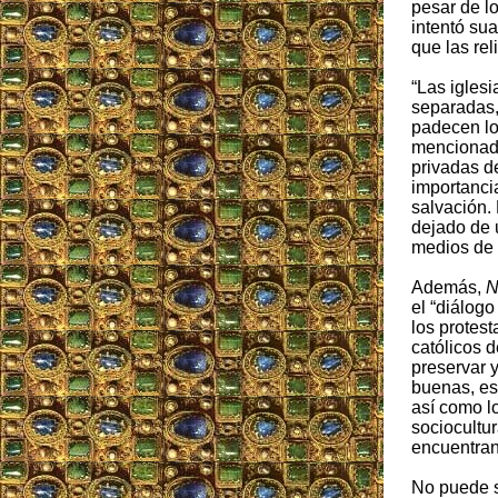
pesar de lo
intentó sua
que las rel
“Las igles
separadas
padecen lo
mencionado
privadas de
importancia
salvación. 
dejado de 
medios de 
Además,
N
el “diálogo
los protest
católicos 
preservar 
buenas, esp
así como l
sociocultu
encuentran
No puede s