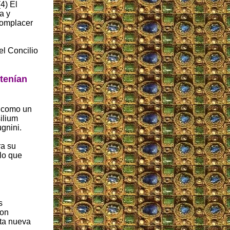
4) El
a y
complacer
el Concilio
 tenían
a como un
ilium
gnini.
ra su
lo que
s
con
sta nueva